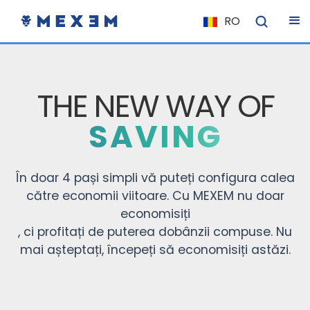
RO
NL
FR
IT
THE NEW WAY OF
ES
SAVING
DE
EL
În doar 4 pași simpli vă puteți configura calea
PL
către economii viitoare. Cu MEXEM nu doar
HU
economisiți
NU
, ci profitați de puterea dobânzii compuse. Nu
mai așteptați, începeți să economisiți astăzi.
RO
CS
SK