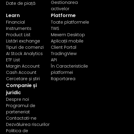
Gestionarea
Date de piață
activelor
Learn
Platforme
Financial
Toate platformele
Instruments
TWS
Product List
Mexem Desktop
Listări exchange
Aplicații mobile
Tipuri de comenzi
Client Portal
AI Stock Analytics
TradingView
ETF List
API
Margin Account
În Caracteristicile
Cash Account
platformei
Cercetare și știri
Raportarea
Companie și
juridic
Despre noi
Programul de
parteneriat
Contactati-ne
Dezvăluirea riscurilor
Politica de