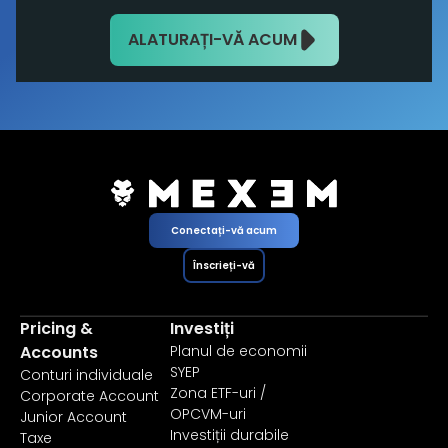
ALATURAȚI-VĂ ACUM
Conectați-vă acum
Înscrieți-vă
Pricing &
Investiți
Accounts
Planul de economii
SYEP
Conturi individuale
Zona ETF-uri /
Corporate Account
OPCVM-uri
Junior Account
Investiții durabile
Taxe