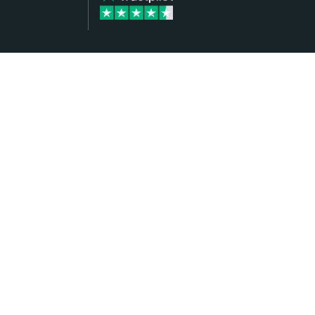
 ANALIZĂ
C
e analiză a prețurilor/riscurilor, Model
 modificați ipotezele de stabilire a prețurilor
la prețurile modelului de opțiuni și să
ului.