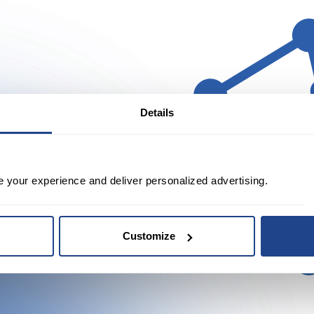
Details
R
e your experience and deliver personalized advertising.
includeți-le
Customize
tui
odelului de