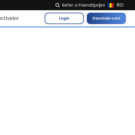
RO
Refer a Friend
Sprijini
NL
ctivelor
Login
Deschide cont
FR
IT
ES
DE
EL
PL
HU
NU
RO
CS
SK