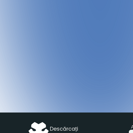
A
Descărcați