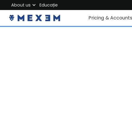
About us
Educație
About MEXEM
Pricing & Account
Partner Program
Conturi individuale
Regulations & Safety
Corporate Accoun
Work with us
Junior Account
Contact Us
Taxe
Date de piață