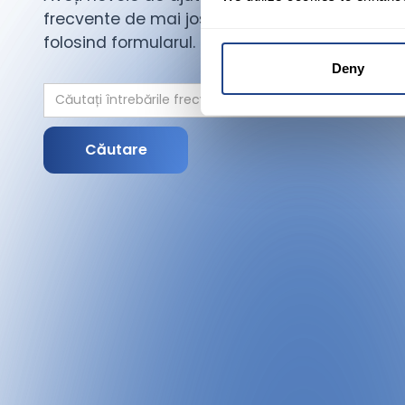
frecvente de mai jos sau ne puteți trimite un
folosind formularul.
Deny