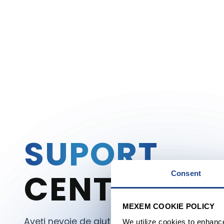
SUPORT
CENTRU
Consent
MEXEM COOKIE POLICY
Aveți nevoie de ajutor? Puteți explora întrebări
We utilize cookies to enhanc