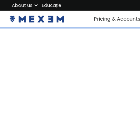
About us
Educație
About MEXEM
Pricing & Account
Partner Program
Conturi individuale
Regulations & Safety
Corporate Accoun
Work with us
Junior Account
Contact Us
Taxe
Date de piață