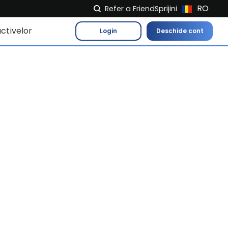
RO
Refer a Friend
Sprijini
NL
ctivelor
Login
Deschide cont
FR
IT
ES
DE
EL
PL
HU
NU
RO
CS
SK